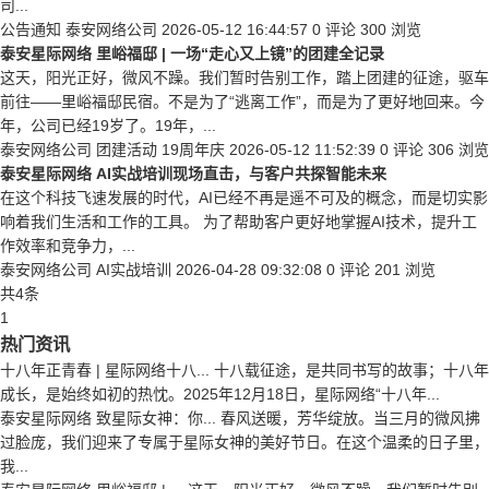
司...
公告通知
泰安网络公司
2026-05-12 16:44:57
0 评论
300 浏览
泰安星际网络 里峪福邸 | 一场“走心又上镜”的团建全记录
这天，阳光正好，微风不躁。我们暂时告别工作，踏上团建的征途，驱车
前往——里峪福邸民宿。不是为了“逃离工作”，而是为了更好地回来。今
年，公司已经19岁了。19年，...
泰安网络公司
团建活动
19周年庆
2026-05-12 11:52:39
0 评论
306 浏览
泰安星际网络 AI实战培训现场直击，与客户共探智能未来
在这个科技飞速发展的时代，AI已经不再是遥不可及的概念，而是切实影
响着我们生活和工作的工具。 为了帮助客户更好地掌握AI技术，提升工
作效率和竞争力，...
泰安网络公司
AI实战培训
2026-04-28 09:32:08
0 评论
201 浏览
共4条
1
热门资讯
十八年正青春 | 星际网络十八...
十八载征途，是共同书写的故事；十八年
成长，是始终如初的热忱。2025年12月18日，星际网络“十八年...
泰安星际网络 致星际女神：你...
春风送暖，芳华绽放。当三月的微风拂
过脸庞，我们迎来了专属于星际女神的美好节日。在这个温柔的日子里，
我...