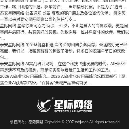
泰安星际网络 里峪福邸 | ...
这天，阳光正好，微风不躁。我们暂时告别
工作，踏上团建的征途，驱车前往——里峪福邸民宿。不是为了“逃离...
泰安星际网络 公告通知
公告 尊敬的客户朋友及各位咨询伙伴： 感谢您
一直以来对泰安星际网络公司的信任与支...
星际网络 星聚徐州同心力 际会...
七夕，不止是爱人的专属浪漫，更是同
事间并肩同行、共赏美好的契机。为致谢每一位并肩奋斗的伙伴，我们以
“...
泰安星际网络 冬至圣诞喜相逢
当冬至的团圆余温尚存，圣诞的灯光已经
亮起，我们以一场暖意融融的包饺子活动，将冬日的祝福与节日的欢欣
包...
泰安星际网络 AI实战培训现场...
在这个科技飞速发展的时代，AI已经不
再是遥不可及的概念，而是切实影响着我们生活和工作的工具。 ...
2026 AI商业化应用高峰论...
2026 AI商业化应用高峰论坛圆满举行｜聚
焦企业AI获客新路径，“百抖客”全域产品重磅首发 ...
版权所有：星际网络 Copyright © 2007 tsxjw.cn All rights reserved