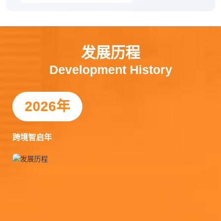
发展历程
Development History
2026年
2025年
2024年
2023年
2022年
2021年
2020年
2019年
2018年
2017年
2016年
2015年
2014年
2013年
2012年
2011年
2010年
2009年
2008年
2007年
跨境智启年
高质量发展年-创新年
高质量发展年-夯实年
高质量发展年-成长年
高质量发展年-元年
服务创新年
服务夯实年
服务年
创新年
突破元年
共赢年
恭敬年
整合年
成长年
感恩年
革新年
合作年
壮大年
起跑年
启航年
﹥推出PHP优化型网站，走向定制型网站开发
﹥市国际商会授牌
﹥徐家楼五星文明诚信经营户
﹥全员数字化、全员创新化、全员视频化、全员主人化
﹥DMT发布
﹥HR经理陈静代表公司参加企业家创新发展协会路演大赛，取得季军的荣
﹥疫情期间首家实行居家办公，并为客户提供线上培训；
﹥得到政府关注（统战部来公司视察）
﹥新泰分公司成立；
﹥108商学院泰安分院成立，落地108系统；
﹥全国易营宝设计大赛连获《二、三等奖》；
﹥公司搬至九州精品城，并在年底购买专属办公室；
﹥全网营销课程开课（对外）；
﹥参与公益事业并开始资助贫困大学生；
﹥进入快速发展期；
﹥成为腾讯SOSO泰莱地区服务中心；
﹥公司乔迁至龙潭路神龙技校3、4楼
﹥成为Google泰莱地区唯一指定正规代理商;
﹥3月份合作公司在温泉路工商银行三楼成立，4月份下发营业执照；
誉；
﹥成为泰安市新一代企业家联合会秘书长单位
﹥四板挂牌企业
﹥市场定位：工业品规上企业
﹥新的企业宣传片拍摄
﹥抖音落地课程开课；
﹥天助系武汉培训后服务开始落地标准化、系统化、流程化
﹥合并德信网络；
﹥微信小程序上线，并多次举办公开课；
﹥入驻新办公室；
﹥全国易营宝设计大赛获得等《一等奖》；
﹥同年4月森途电商成立；
﹥举办五周年年庆
﹥成立优化部；
﹥举办第一次公益性电商培训
﹥与深圳天助网合作，成为泰安地区核心代理商
﹥首家推出网站优化
﹥成为雅虎在泰安地区唯一代理商
（只为品质客户赋能，不做低标廉价服务）
﹥合作岱岳农商行公众号运营、社群运营。
﹥星际十八周年庆
﹥成为创发会常务副会长单位
﹥产品定位：数字化建设解决方案-策划/方案-阶段落地-全域服务
﹥新的企业文化
﹥举办企业文化PK赛
﹥5月份百度爱采购上线
﹥公司企业文化重新升级、落地并提出为客户提供最放心最省心的网络策划
﹥公司十周年大庆
﹥并开启年底优秀员工‘家访’；
（恭敬别人就是庄严自己）
﹥PHP金牌营销站正式投入市场
﹥合作易站通；
服务为使命；
﹥成立【泰安山泰进出口有限公司】【澄迈山泰工贸有限公司】
﹥农业大学-【教学实习基地】【就业实习基地】
﹥新的业务定位
（成就社会成就他人成就自己的胸怀）
﹥网站升级至2万以上；