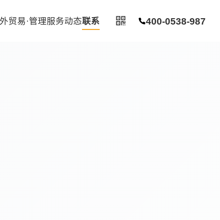
·外贸
易·管理
服务
动态
联系
400-0538-987